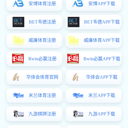
● 人参皂苷在金朴素载药系统中起到了“药物、膜材、靶头”
等多种作用
● 注射用复方紫杉醇人参皂苷脂质体是一款改良型新药
● bet365体育app最新版下载-bet365世界杯（中国）是金朴素载药系统
的首创企业
快速链接
走进本素
产品中心
金朴素载药系统
新闻资讯
联系bet365世界杯（中国）
联系bet365世界杯（中国）
+86-592-6087418
sales@ginposome.com
厦门市海沧区翁角西路2062号厦门市生物医药产业园B7号楼