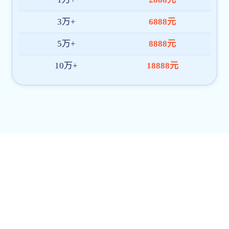
bet365体育app最新版下载-bet365
世界杯（中国）:联系本素
尊敬的客户和伙伴，如有需求敬请留言咨询，本素将为您
提供最佳解决方案。